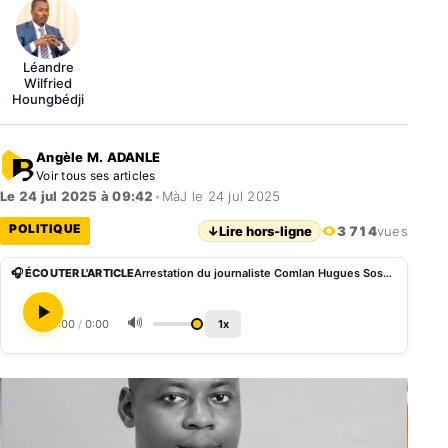
Léandre
Wilfried
Houngbédji
Angèle M. ADANLE
Voir tous ses articles
Le 24 jul 2025 à 09:42
•
MàJ le 24 jul 2025
POLITIQUE
↓
Lire hors-ligne
3 714
vues
🎧 ÉCOUTER L'ARTICLE
Arrestation du journaliste Comlan Hugues Sossoukpè: la Côte d’Ivoire brise enfin le silence
🔊
0:00
/
0:00
1x