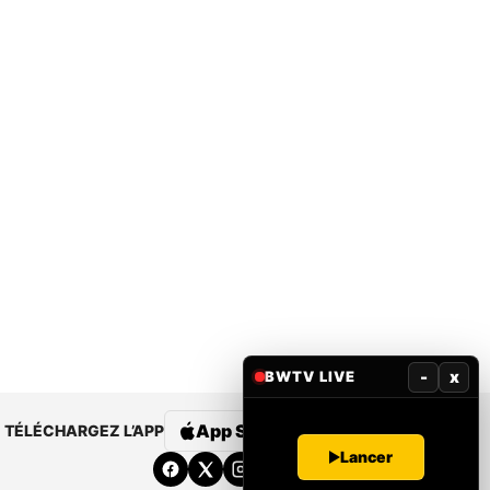
-
x
BWTV LIVE
App Store
Google Play
TÉLÉCHARGEZ L’APP
Lancer