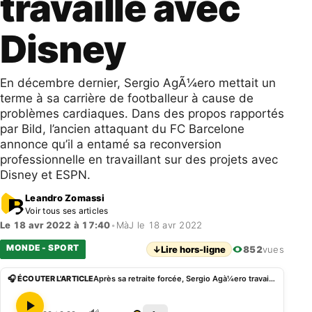
travaille avec
Disney
En décembre dernier, Sergio AgÃ¼ero mettait un
terme à sa carrière de footballeur à cause de
problèmes cardiaques. Dans des propos rapportés
par Bild, l’ancien attaquant du FC Barcelone
annonce qu’il a entamé sa reconversion
professionnelle en travaillant sur des projets avec
Disney et ESPN.
Leandro Zomassi
Voir tous ses articles
Le 18 avr 2022 à 17:40
•
MàJ le 18 avr 2022
MONDE - SPORT
↓
Lire hors-ligne
852
vues
🎧 ÉCOUTER L'ARTICLE
Après sa retraite forcée, Sergio Agà¼ero travaille avec Disney