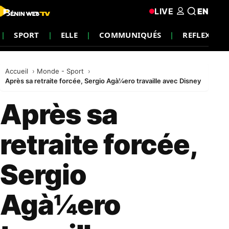
LIVE
EN
SPORT
ELLE
COMMUNIQUÉS
REFLEXION
Accueil
Monde - Sport
Après sa retraite forcée, Sergio Agà¼ero travaille avec Disney
Après sa
retraite forcée,
Sergio
Agà¼ero