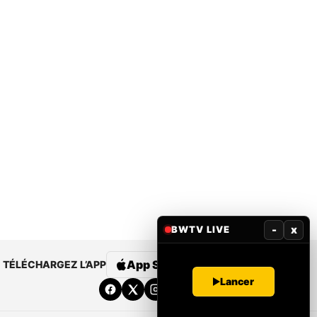
-
x
BWTV LIVE
App Store
Google Play
TÉLÉCHARGEZ L’APP
Lancer