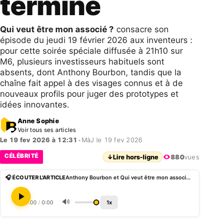
terminé
Qui veut être mon associé ?
consacre son
épisode du jeudi 19 février 2026 aux inventeurs :
pour cette soirée spéciale diffusée à 21h10 sur
M6, plusieurs investisseurs habituels sont
absents, dont Anthony Bourbon, tandis que la
chaîne fait appel à des visages connus et à de
nouveaux profils pour juger des prototypes et
idées innovantes.
Anne Sophie
Voir tous ses articles
Le 19 fev 2026 à 12:31
•
MàJ le 19 fev 2026
CÉLÉBRITÉ
↓
Lire hors-ligne
880
vues
🎧 ÉCOUTER L'ARTICLE
Anthony Bourbon et Qui veut être mon associé, c’est terminé
🔊
0:00
/
0:00
1x