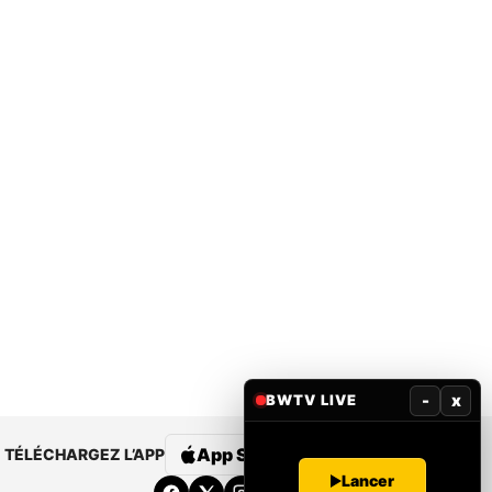
-
x
BWTV LIVE
App Store
Google Play
TÉLÉCHARGEZ L’APP
Lancer