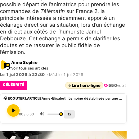
possible départ de l’animatrice pour prendre les
commandes de
Télématin
sur France 2, la
principale intéressée a récemment apporté un
éclairage direct sur sa situation, lors d’un échange
en direct aux côtés de l’humoriste Jamel
Debbouze. Cet échange a permis de clarifier les
doutes et de rassurer le public fidèle de
l’émission.
Anne Sophie
Voir tous ses articles
Le 1 jul 2026 à 22:30
•
MàJ le 1 jul 2026
CÉLÉBRITÉ
↓
Lire hors-ligne
550
vues
🎧 ÉCOUTER L'ARTICLE
Anne-Elisabeth Lemoine déstabilisée par une question de Jamel Debbouze en direct sur son avenir
🔊
0:00
/
0:00
1x