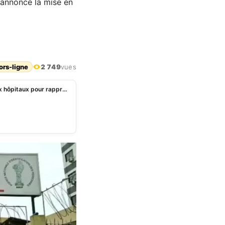
 annoncé la mise en
ors-ligne
2 749
vues
ANIP: des guichets d’identification ouverts dans dix hôpitaux pour rapprocher les formalités administratives