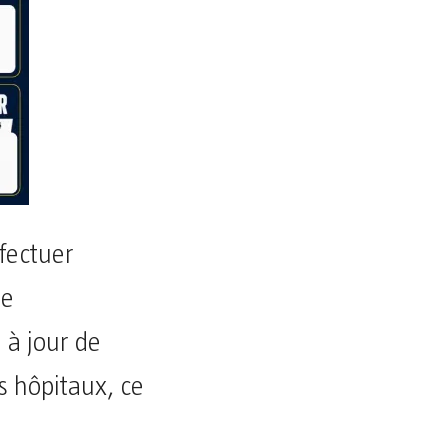
ffectuer
me
 à jour de
s hôpitaux, ce