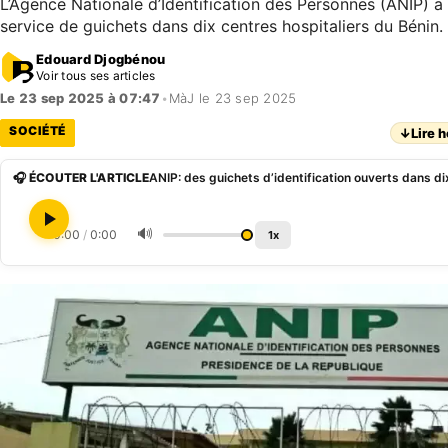
L’Agence Nationale d’Identification des Personnes (ANIP) a
service de guichets dans dix centres hospitaliers du Bénin.
Edouard Djogbénou
Voir tous ses articles
Le 23 sep 2025 à 07:47
•
MàJ le 23 sep 2025
SOCIÉTÉ
↓
Lire h
🎧 ÉCOUTER L'ARTICLE
🔊
0:00
/
0:00
1x