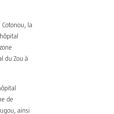
 Cotonou, la
hôpital
 zone
al du Zou à
hôpital
ne de
ougou, ainsi