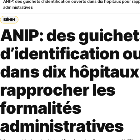
ANIP: des guichets d’identification ouverts dans dix hôpitaux pour rap
administratives
BÉNIN
ANIP: des guiche
d’identification o
dans dix hôpitaux
rapprocher les
formalités
administratives