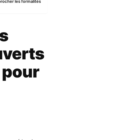
procher les formalités
ts
uverts
 pour