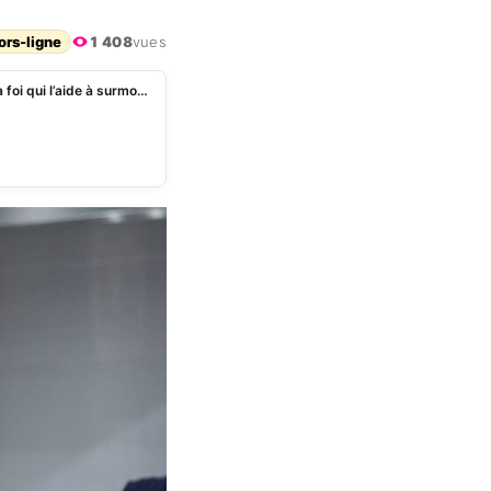
ors-ligne
1 408
vues
Alexandra Rosenfeld : « Je m’abandonne à Dieu », la foi qui l’aide à surmonter sa maladie