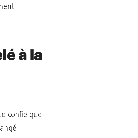
ment
é à la
ue confie que
changé