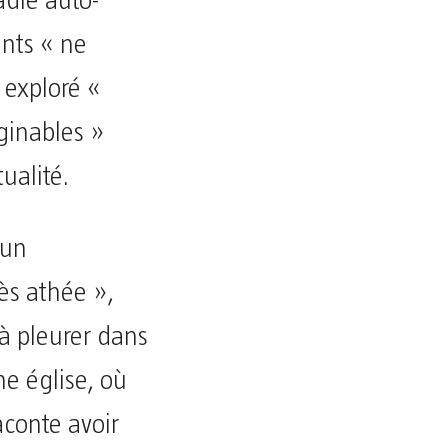
adie auto-
nts « ne
 exploré «
ginables »
tualité.
 un
ès athée »,
, à pleurer dans
ne église, où
raconte avoir