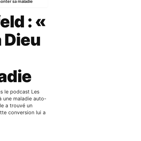
rmonter sa maladie
ld : «
 Dieu
adie
ns le podcast Les
à une maladie auto-
le a trouvé un
tte conversion lui a