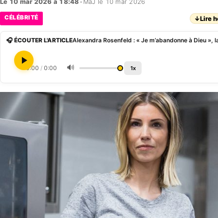
Le 10 mar 2026 à 18:48
•
MàJ le 10 mar 2026
CÉLÉBRITÉ
↓
Lire h
🎧 ÉCOUTER L'ARTICLE
🔊
0:00
/
0:00
1x