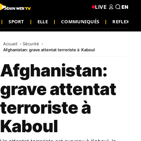
LIVE
EN
SPORT
ELLE
COMMUNIQUÉS
REFLEXION
Accueil
Sécurité
Afghanistan: grave attentat terroriste à Kaboul
Afghanistan:
grave attentat
terroriste à
Kaboul