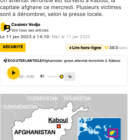
Un attentat terroriste est survenu à Kaboul, la
capitale afghane ce mercredi. Plusieurs victimes
sont à dénombrer, selon la presse locale.
Casimir Vodjo
Voir tous ses articles
Le 11 jan 2023 à 14:10
•
MàJ le 11 jan 2023
SÉCURITÉ
↓
Lire hors-ligne
383
vues
🎧 ÉCOUTER L'ARTICLE
Afghanistan: grave attentat terroriste à Kaboul
🔊
0:00
/
0:00
1x