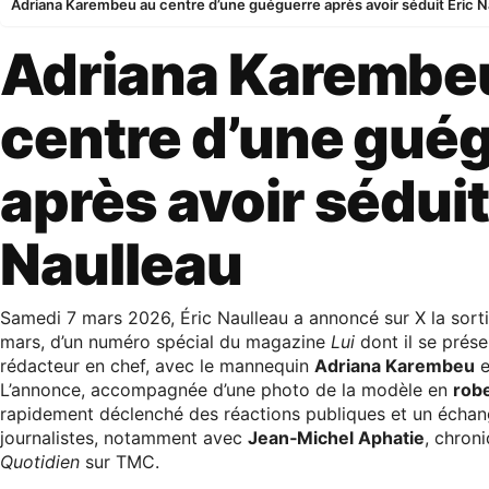
Adriana Karembeu au centre d’une guéguerre après avoir séduit Éric N
Adriana Karembe
centre d’une gué
après avoir séduit
Naulleau
Samedi 7 mars 2026, Éric Naulleau a annoncé sur X la sortie
mars, d’un numéro spécial du magazine
Lui
dont il se prés
rédacteur en chef, avec le mannequin
Adriana Karembeu
e
L’annonce, accompagnée d’une photo de la modèle en
rob
rapidement déclenché des réactions publiques et un échang
journalistes, notamment avec
Jean‑Michel Aphatie
, chron
Quotidien
sur TMC.