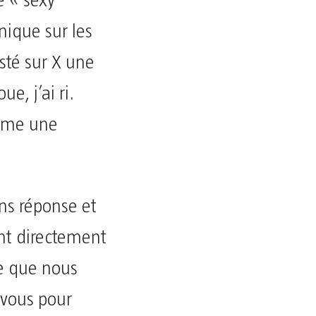
 « sexy
nique sur les
sté sur X une
, j’ai ri.
omme une
ans réponse et
ant directement
ce que nous
 vous pour