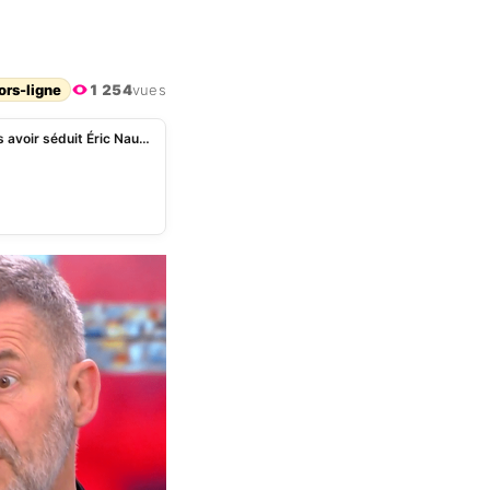
ors-ligne
1 254
vues
Adriana Karembeu au centre d’une guéguerre après avoir séduit Éric Naulleau