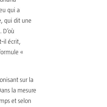
eu qui a
, qui dit une
. D’où
il écrit,
formule «
onisant sur la
 Dans la mesure
emps et selon