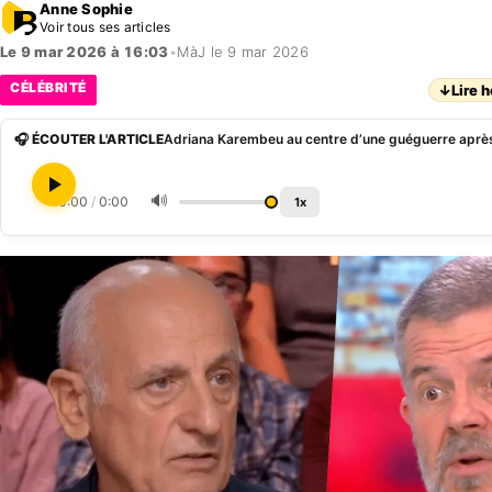
Anne Sophie
Voir tous ses articles
Le 9 mar 2026 à 16:03
•
MàJ le 9 mar 2026
CÉLÉBRITÉ
↓
Lire h
🎧 ÉCOUTER L'ARTICLE
🔊
0:00
/
0:00
1x