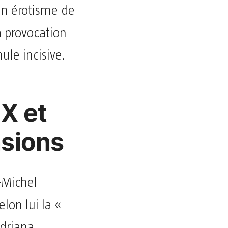
un érotisme de
la provocation
le incisive.
X et
nsions
‑Michel
lon lui la «
Adriana