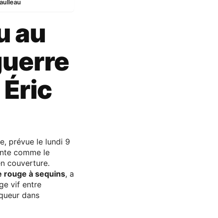
aulleau
u au
guerre
 Éric
, prévue le lundi 9
ente comme le
n couverture.
e rouge à sequins
, a
e vif entre
iqueur dans