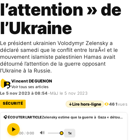
l’attention » de
l’Ukraine
Le président ukrainien Volodymyr Zelensky a
déclaré samedi que le conflit entre IsraÃ«l et le
mouvement islamiste palestinien Hamas avait
détourné l’attention de la guerre opposant
l’Ukraine à la Russie.
Vincent DEGUENON
Voir tous ses articles
Le 5 nov 2023 à 08:54
•
MàJ le 5 nov 2023
SÉCURITÉ
↓
Lire hors-ligne
461
vues
🎧 ÉCOUTER L'ARTICLE
Zelensky estime que la guerre à Gaza « détourne l’attention » de l’Ukraine
🔊
0:00
/
0:00
1x