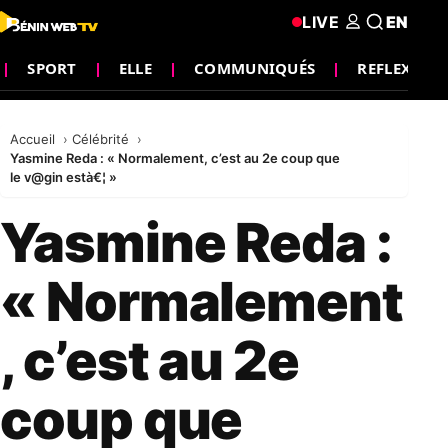
LIVE
EN
SPORT
ELLE
COMMUNIQUÉS
REFLEXION
Accueil
Célébrité
Yasmine Reda : « Normalement, c’est au 2e coup que
le v@gin està€¦ »
Yasmine Reda :
« Normalement
, c’est au 2e
coup que