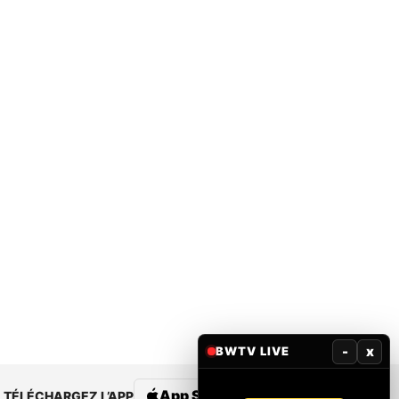
-
x
BWTV LIVE
App Store
Google Play
TÉLÉCHARGEZ L’APP