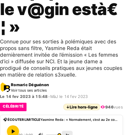
le v@gin està€
¦ »
Connue pour ses sorties à polémiques avec des
propos sans filtre, Yasmine Reda était
dernièrement invitée de l’émission « Les femmes
d’ici » diffusée sur NCI. Et la jeune dame a
prodigué de conseils pratiques aux jeunes couples
en matière de relation s3xuelle.
Romaric Déguénon
Voir tous ses articles
Le 14 fev 2023 à 15:48
•
MàJ le 14 fev 2023
CÉLÉBRITÉ
↓
Lire hors-ligne
946
vues
🎧 ÉCOUTER L'ARTICLE
Yasmine Reda : « Normalement, c’est au 2e coup que le v@gin està€¦ »
🔊