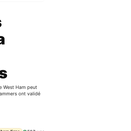
s
a
s
ue West Ham peut
Hammers ont validé