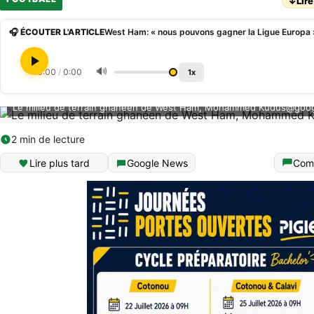
↓
Lire
🎧 ÉCOUTER L'ARTICLE
West Ham: « nous pouvons gagner la Ligue Europ
🔊
0:00
/
0:00
1x
Le milieu de terrain ghanéen de West Ham, Mohammed Kudus@goo
2 min de lecture
Lire plus tard
Google News
Com