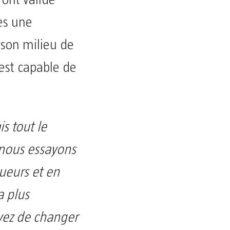
 ont validé
rès une
 son milieu de
est capable de
s tout le
nous essayons
ueurs et en
a plus
yez de changer