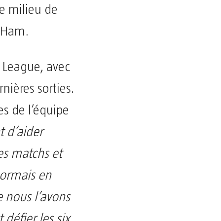
le milieu de
t Ham.
 League, avec
rnières sorties.
s de l’équipe
t d’aider
es matchs et
ormais en
 nous l’avons
défier les six