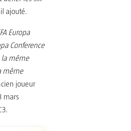
-il ajouté.
EFA Europa
opa Conference
c la même
la même
ncien joueur
 3 mars
C3.