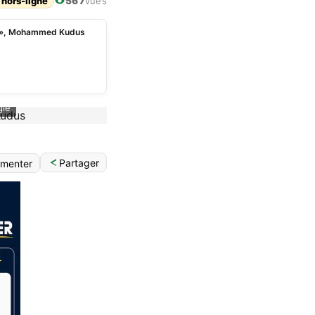
 hors-ligne
567
vues
a », Mohammed Kudus
gle
Partager
menter