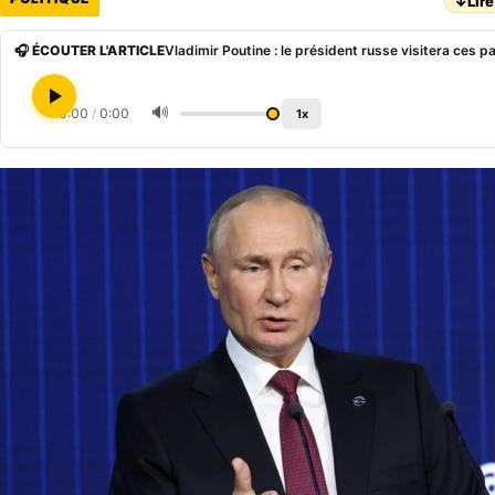
↓
Lire
🎧 ÉCOUTER L'ARTICLE
Vladimir Poutine : le président russe visitera ces p
🔊
0:00
/
0:00
1x