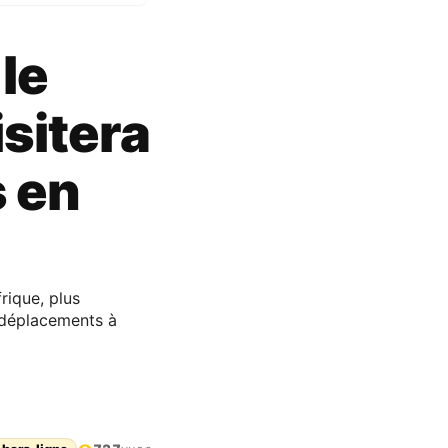
 le
isitera
s en
frique, plus
s déplacements à