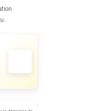
ation
u.