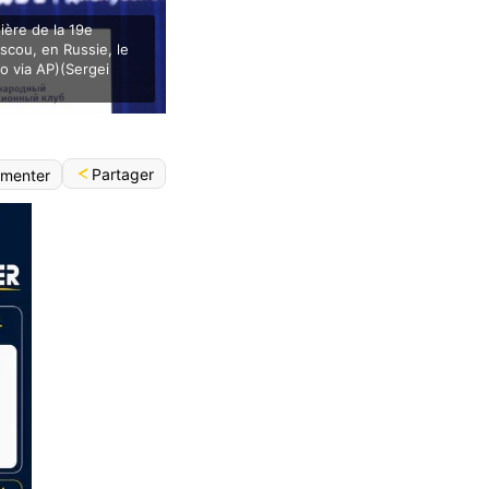
ière de la 19e
scou, en Russie, le
o via AP)(Sergei
Partager
menter