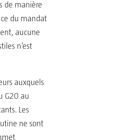
ts de manière
ance du mandat
ment, aucune
iles n’est
eurs auxquels
du G20 au
ants. Les
outine ne sont
ommet