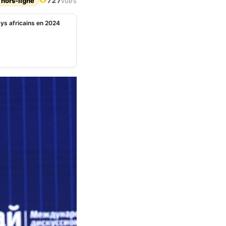
 hors-ligne
727
vues
ays africains en 2024