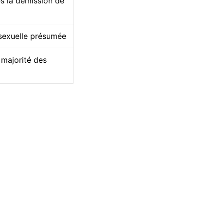
s la démission de
 sexuelle présumée
 majorité des