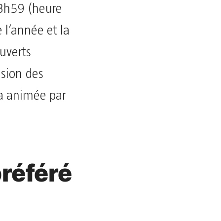
 23h59 (heure
 l’année et la
ouverts
usion des
ra animée par
préféré