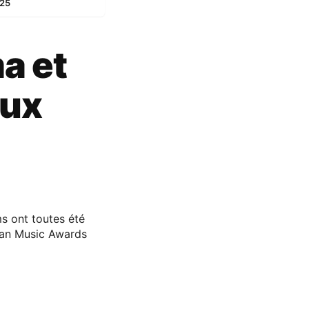
025
a et
aux
s ont toutes été
can Music Awards