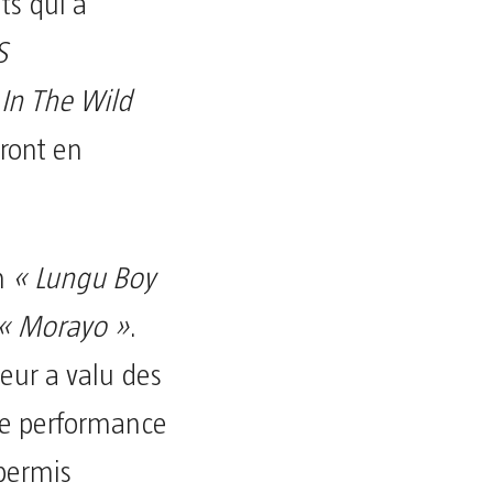
s qui a
S
 In The Wild
ront en
um
« Lungu Boy
« Morayo »
.
eur a valu des
re performance
permis