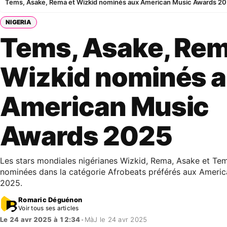
Tems, Asake, Rema et Wizkid nominés aux American Music Awards 2
NIGERIA
Tems, Asake, Rem
Wizkid nominés 
American Music
Awards 2025
Les stars mondiales nigérianes Wizkid, Rema, Asake et Tem
nominées dans la catégorie Afrobeats préférés aux Ameri
2025.
Romaric Déguénon
Voir tous ses articles
Le 24 avr 2025 à 12:34
•
MàJ le 24 avr 2025