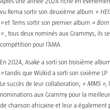
Après une année 2024 riche en événement
vu Rema sortir son deuxième album
« HEI
»
et Tems sortir son premier album
« Born
»
, tous deux nominés aux Grammys, ils se
compétition pour l’AMA.
En 2024, Asake a sorti son troisième alb
»
tandis que Wizkid a sorti son sixième LP
Le succès de leur collaboration,
« MMS »,
l
nominations aux Grammy pour la meilleu
de chanson africaine et leur a également 