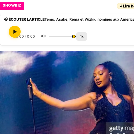
SHOWBIZ
↓
Lire h
🎧 ÉCOUTER L'ARTICLE
Tems, Asake, Rema et Wizkid nominés aux Americ
🔊
0:00
/
0:00
1x