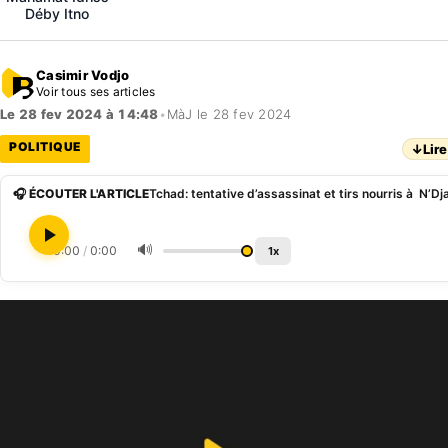
Déby Itno
Casimir Vodjo
Voir tous ses articles
Le 28 fev 2024 à 14:48
•
MàJ le 28 fev 2024
POLITIQUE
↓
Lire
🎧 ÉCOUTER L'ARTICLE
Tchad: tentative d’assassinat et tirs nourris à N’D
🔊
0:00
/
0:00
1x