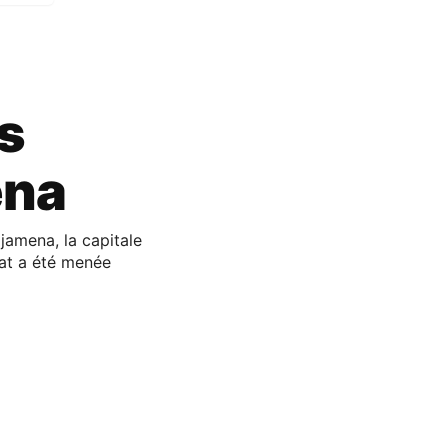
rs
ena
jamena, la capitale
nat a été menée