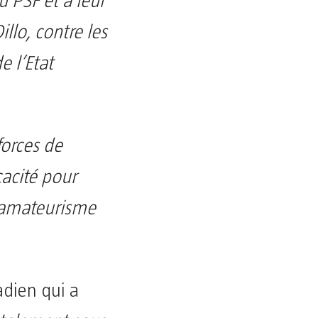
 PSF et à leur
llo, contre les
e l’Etat
forces de
cacité pour
n amateurisme
dien qui a