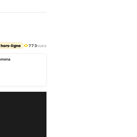
 hors-ligne
773
vues
jamena