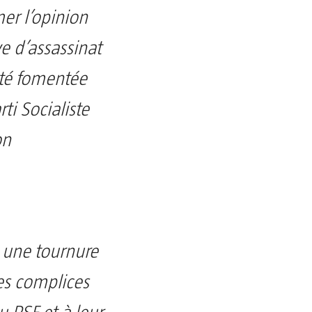
er l’opinion
ve d’assassinat
été fomentée
ti Socialiste
on
s une tournure
es complices