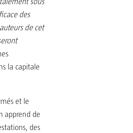
otalement sous
ficace des
 auteurs de cet
seront
nes
s la capitale
rmés et le
on apprend de
estations, des