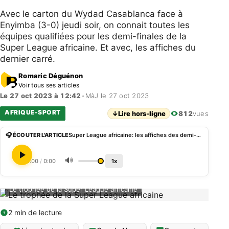
Avec le carton du Wydad Casablanca face à
Enyimba (3-0) jeudi soir, on connait toutes les
équipes qualifiées pour les demi-finales de la
Super League africaine. Et avec, les affiches du
dernier carré.
Romaric Déguénon
Voir tous ses articles
Le 27 oct 2023 à 12:42
•
MàJ le 27 oct 2023
AFRIQUE-SPORT
↓
Lire hors-ligne
812
vues
🎧 ÉCOUTER L'ARTICLE
Super League africaine: les affiches des demi-finales
🔊
0:00
/
0:00
1x
Le trophée de la Super League africaine
2 min de lecture