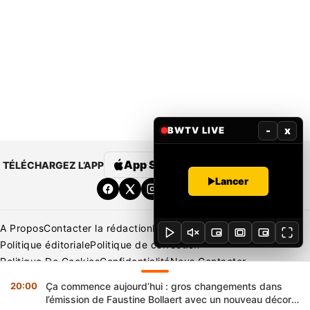
-
x
BWTV LIVE
App Store
Google Play
TÉLÉCHARGEZ L’APP
Lancer
A Propos
Contacter la rédaction
Rédaction
Mentions légales
Politique éditoriale
Politique de correction
Politique De Cookies
Confidentialité
Nous Contacter
Applications
BeNews | France
BeNews | Ivoire
20:00
Ça commence aujourd’hui : gros changements dans
Copyright © 2026 BENIN WEB TV | Tous Droits Réservés
l’émission de Faustine Bollaert avec un nouveau décor