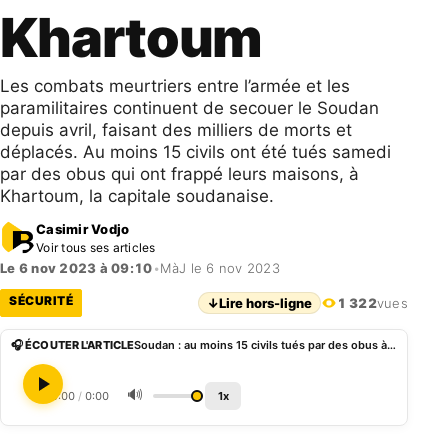
Khartoum
Les combats meurtriers entre l’armée et les
paramilitaires continuent de secouer le Soudan
depuis avril, faisant des milliers de morts et
déplacés. Au moins 15 civils ont été tués samedi
par des obus qui ont frappé leurs maisons, à
Khartoum, la capitale soudanaise.
Casimir Vodjo
Voir tous ses articles
Le 6 nov 2023 à 09:10
•
MàJ le 6 nov 2023
SÉCURITÉ
↓
Lire hors-ligne
1 322
vues
🎧 ÉCOUTER L'ARTICLE
Soudan : au moins 15 civils tués par des obus à Khartoum
🔊
0:00
/
0:00
1x