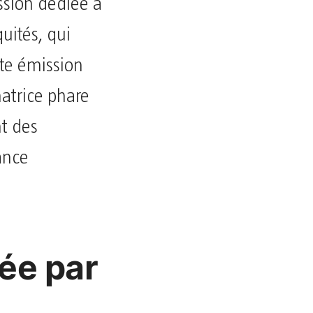
ssion dédiée à
quités, qui
te émission
atrice phare
nt des
ance
ée par