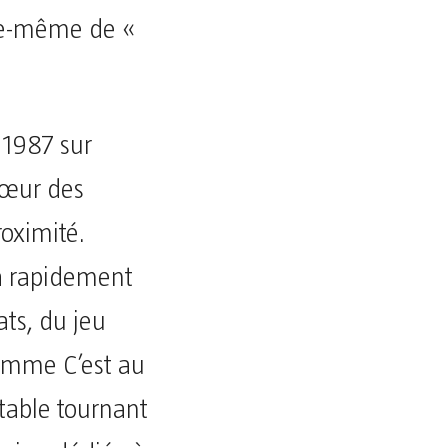
elle-même de «
 1987 sur
cœur des
roximité.
 a rapidement
ts, du jeu
omme C’est au
table tournant