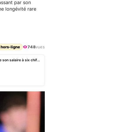
assant par son
e longévité rare
 hors-ligne
748
vues
Sophie Davant nostalgique de sa « vie douce » et de son salaire à six chiffres sur France Télévisions