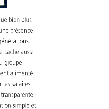
nue bien plus
 une présence
générations.
se cache aussi
du groupe
ement alimenté
 les salaires
s transparente
ation simple et