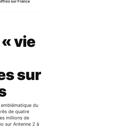
hiffres sur France
« vie
res sur
s
e emblématique du
près de quatre
es millions de
éo sur Antenne 2 à