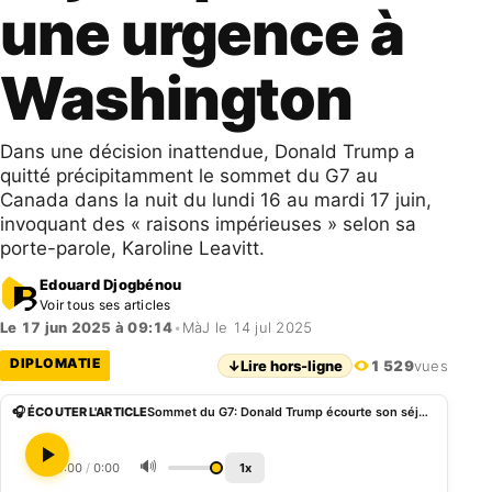
une urgence à
Washington
Dans une décision inattendue, Donald Trump a
quitté précipitamment le sommet du G7 au
Canada dans la nuit du lundi 16 au mardi 17 juin,
invoquant des « raisons impérieuses » selon sa
porte-parole, Karoline Leavitt.
Edouard Djogbénou
Voir tous ses articles
Le 17 jun 2025 à 09:14
•
MàJ le 14 jul 2025
DIPLOMATIE
↓
Lire hors-ligne
1 529
vues
🎧 ÉCOUTER L'ARTICLE
Sommet du G7: Donald Trump écourte son séjour pour une urgence à Washington
🔊
0:00
/
0:00
1x