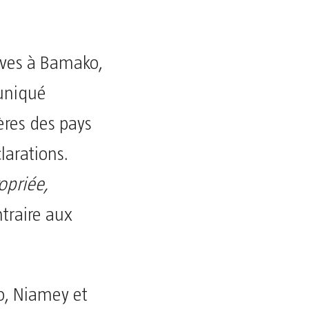
ives à Bamako,
uniqué
ères des pays
larations.
opriée,
ntraire aux
o, Niamey et