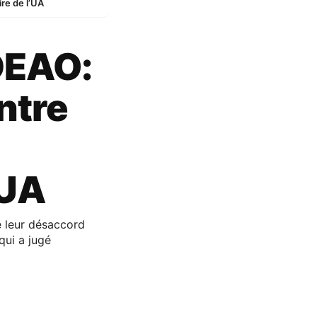
re de l’UA
DEAO:
ntre
’UA
é leur désaccord
qui a jugé