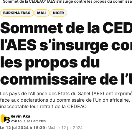
Sommet de la CEDEAO: l’AES s’insurge contre les propos du commissai
BURKINA FASO
MALI
NIGER
Sommet de la CE
l’AES s’insurge co
les propos du
commissaire de l
Les pays de l’Alliance des États du Sahel (AES) ont exprim
face aux déclarations du commissaire de l’Union africaine, 
inacceptable leur retrait de la CEDEAO.
Kevin Aka
Voir tous ses articles
Le 12 jul 2024 à 15:39
•
MàJ le 12 jul 2024