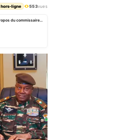
 hors-ligne
553
vues
Sommet de la CEDEAO: l’AES s’insurge contre les propos du commissaire de l’UA