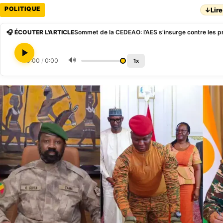
POLITIQUE
↓
Lire
🎧 ÉCOUTER L'ARTICLE
🔊
0:00
/
0:00
1x