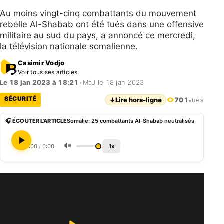
Au moins vingt-cinq combattants du mouvement
rebelle Al-Shabab ont été tués dans une offensive
militaire au sud du pays, a annoncé ce mercredi,
la télévision nationale somalienne.
Casimir Vodjo
Voir tous ses articles
Le 18 jan 2023 à 18:21
•
MàJ le 18 jan 2023
SÉCURITÉ
↓
Lire hors-ligne
701
vues
🎧 ÉCOUTER L'ARTICLE
Somalie: 25 combattants Al-Shabab neutralisés
🔊
0:00
/
0:00
1x