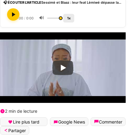
🎧 ÉCOUTER L'ARTICLE
Sessimè et Blaaz : leur feat Lèmiwé dépasse la barre d’un million de vue (vidéo)
🔊
0:00
/
0:00
1x
2 min de lecture
Lire plus tard
Google News
Commenter
Partager