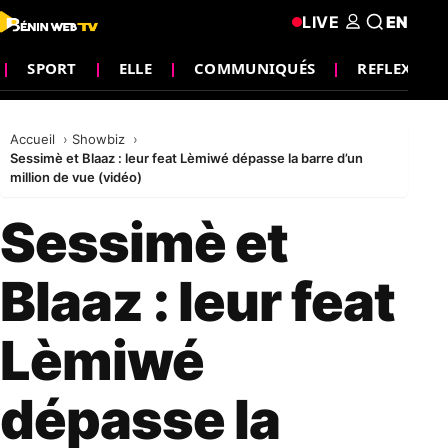
LIVE
EN
SPORT
ELLE
COMMUNIQUÉS
REFLEXION
Accueil
Showbiz
Sessimè et Blaaz : leur feat Lèmiwé dépasse la barre d’un
million de vue (vidéo)
Sessimè et
Blaaz : leur feat
Lèmiwé
dépasse la