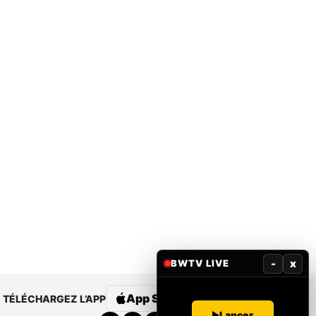
-
x
BWTV LIVE
App Store
Google Play
TÉLÉCHARGEZ L’APP
Lancer