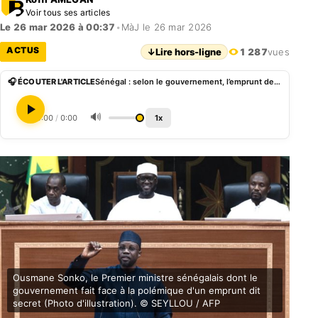
Voir tous ses articles
Le 26 mar 2026 à 00:37
•
MàJ le 26 mar 2026
ACTUS
↓
Lire hors-ligne
1 287
vues
🎧 ÉCOUTER L'ARTICLE
Sénégal : selon le gouvernement, l’emprunt de 650 M€ via des Total return swaps n’était pas secret
🔊
0:00
/
0:00
1x
Ousmane Sonko, le Premier ministre sénégalais dont le
gouvernement fait face à la polémique d'un emprunt dit
secret (Photo d'illustration). © SEYLLOU / AFP