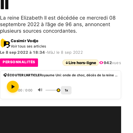
II
La reine Elizabeth II est décédée ce mercredi 08
septembre 2022 à l’âge de 96 ans, annoncent
plusieurs sources concordantes.
Casimir Vodjo
Voir tous ses articles
Le 8 sep 2022 à 18:34
•
MàJ le 8 sep 2022
PERSONNALITÉS
↓
Lire hors-ligne
942
vues
🎧 ÉCOUTER L'ARTICLE
Royaume Uni: onde de choc, décès de la reine Elisabeth II
🔊
0:00
/
0:00
1x