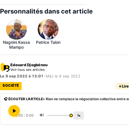
Personnalités dans cet article
Nagnini Kassa
Patrice Talon
Mampo
Edouard Djogbénou
Voir tous ses articles
Le 9 sep 2022 à 13:01
•
MàJ le 9 sep 2022
SOCIÉTÉ
↓
Lire
🎧 ÉCOUTER L'ARTICLE
🔊
0:00
/
0:00
1x