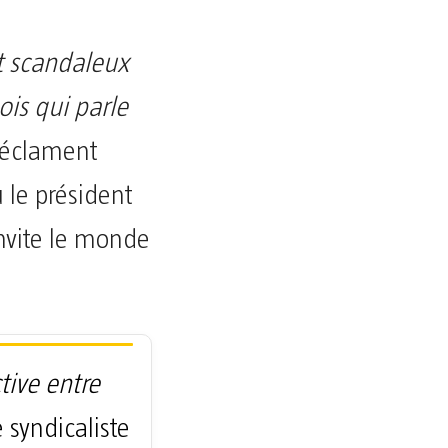
st scandaleux
is qui parle
s réclament
 le président
invite le monde
tive entre
e syndicaliste