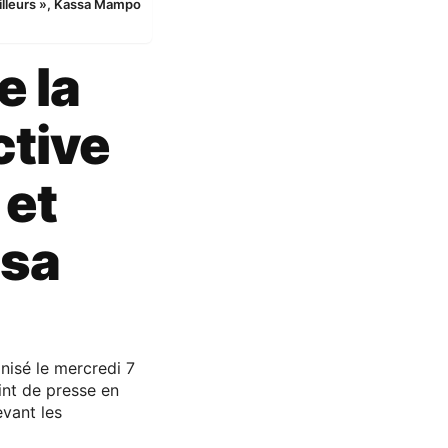
ailleurs », Kassa Mampo
e la
ctive
 et
ssa
nisé le mercredi 7
int de presse en
evant les