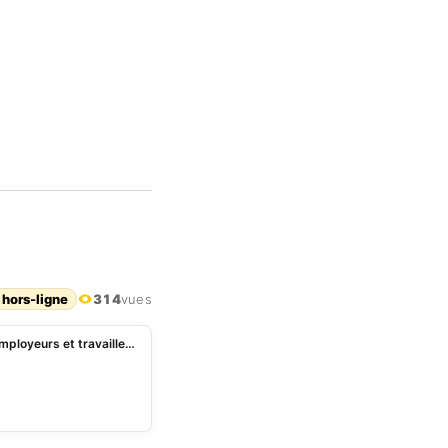
 hors-ligne
314
vues
« Rien ne remplace la négociation collective entre employeurs et travailleurs », Kassa Mampo à Talon