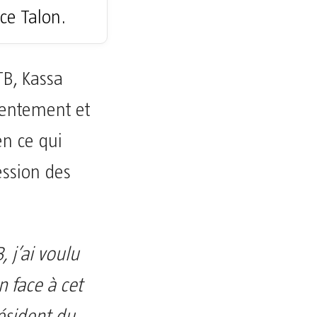
ice Talon.
TB, Kassa
tentement et
en ce qui
ession des
 j’ai voulu
n face à cet