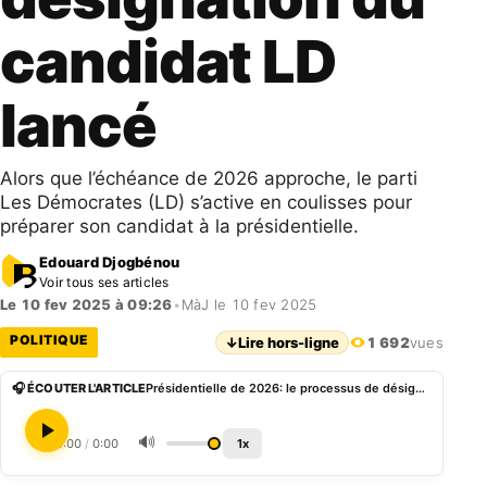
candidat LD
lancé
Alors que l’échéance de 2026 approche, le parti
Les Démocrates (LD) s’active en coulisses pour
préparer son candidat à la présidentielle.
Edouard Djogbénou
Voir tous ses articles
Le 10 fev 2025 à 09:26
•
MàJ le 10 fev 2025
POLITIQUE
↓
Lire hors-ligne
1 692
vues
🎧 ÉCOUTER L'ARTICLE
Présidentielle de 2026: le processus de désignation du candidat LD lancé
🔊
0:00
/
0:00
1x