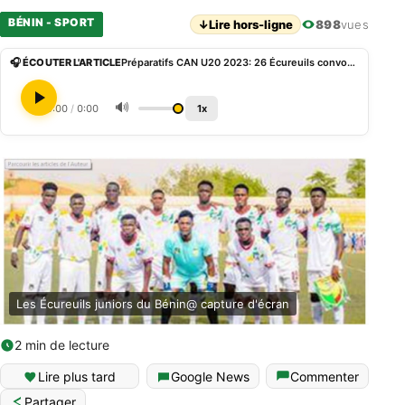
BÉNIN - SPORT
↓
Lire hors-ligne
898
vues
🎧 ÉCOUTER L'ARTICLE
Préparatifs CAN U20 2023: 26 Écureuils convoqués pour un ultime stage
🔊
0:00
/
0:00
1x
Les Écureuils juniors du Bénin@ capture d'écran
2 min de lecture
Lire plus tard
Google News
Commenter
Partager