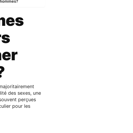
es hommes?
mes
rs
ner
?
majoritairement
ité des sexes, une
 souvent perçues
ulier pour les