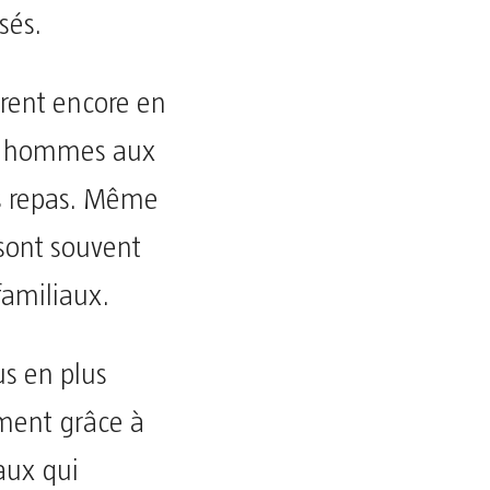
sés.
rent encore en
s hommes aux
s repas. Même
 sont souvent
 familiaux.
us en plus
ment grâce à
aux qui