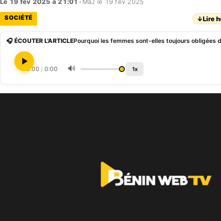
Le 19 fev 2025 à 21:01
•
MàJ le 19 fev 2025
SOCIÉTÉ
↓
Lire h
🎧 ÉCOUTER L'ARTICLE
🔊
0:00
/
0:00
1x