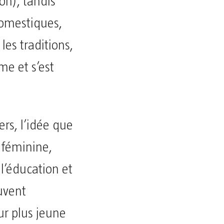
ion), tandis
domestiques,
les traditions,
e et s’est
rs, l’idée que
 féminine,
 l’éducation et
ouvent
ur plus jeune