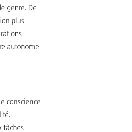
de genre. De
ion plus
rations
être autonome
 de conscience
ité.
x tâches