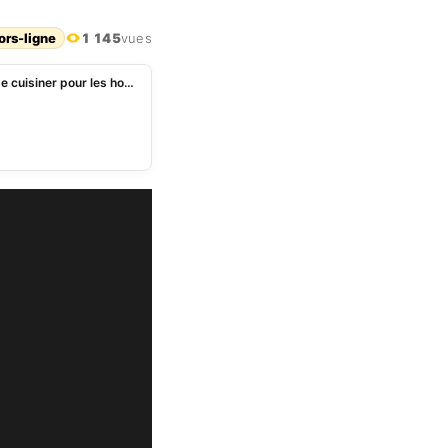
ors-ligne
1 145
vues
Pourquoi les femmes sont-elles toujours obligées de cuisiner pour les hommes?