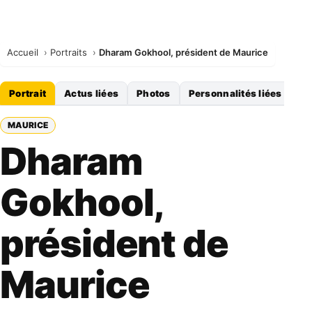
Accueil
Portraits
Dharam Gokhool, président de Maurice
Portrait
Actus liées
Photos
Personnalités liées
MAURICE
Dharam
Gokhool,
président de
Maurice