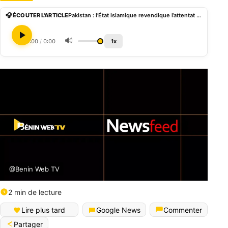
🎧 ÉCOUTER L'ARTICLE
Pakistan : l’État islamique revendique l’attentat contre une mosquée chiite à Islamabad
🔊
0:00
/
0:00
1x
@Benin Web TV
2 min de lecture
Lire plus tard
Google News
Commenter
Partager