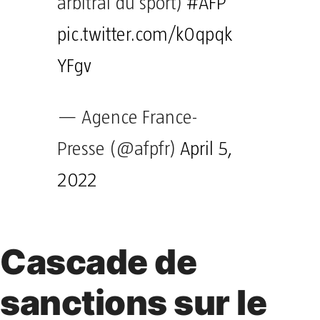
arbitral du sport)
#AFP
pic.twitter.com/k0qpqk
YFgv
— Agence France-
Presse (@afpfr)
April 5,
2022
Cascade de
sanctions sur le