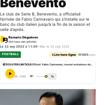
Benevento
Le club de Serie B, Benevento, a officialisé
l’arrivée de Fabio Cannavaro qui s’installe sur le
banc du club italien jusqu’à la fin de la saison et
celle d’après.
Romaric Déguénon
Voir tous ses articles
Le 22 sep 2022 à 11:04
•
MàJ le 22 sep 2022
FOOTBALL
↓
Lire hors-ligne
565
vues
🎧 ÉCOUTER L'ARTICLE
Officiel: Fabio Cannavaro, nouvel entraineur de Benevento
🔊
0:00
/
0:00
1x