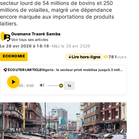
secteur lourd de 54 millions de bovins et 250
millions de volailles, malgré une dépendance
encore marquée aux importations de produits
laitiers.
Ousmane Traoré Samba
Voir tous ses articles
Le 28 avr 2026 à 18:16
•
MàJ le 29 avr 2026
ECONOMIE
↓
Lire hors-ligne
781
vues
🎧 ÉCOUTER L'ARTICLE
Nigeria : le secteur privé mobilise jusqu’à 3 milliards USD pour transformer l’élevage
🔊
0:00
/
0:00
1x