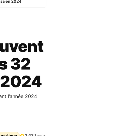
visa en 2024
euvent
s 32
n 2024
ant l’année 2024
ors-ligne
2 431
vues