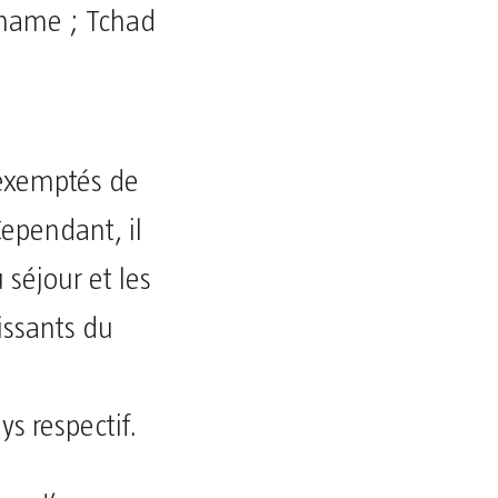
iname ; Tchad
 exemptés de
Cependant, il
 séjour et les
issants du
s respectif.