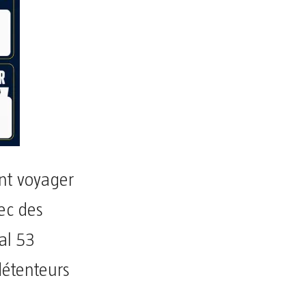
nt voyager
ec des
tal 53
détenteurs