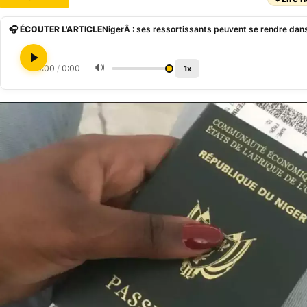
🎧 ÉCOUTER L'ARTICLE
🔊
0:00
/
0:00
1x