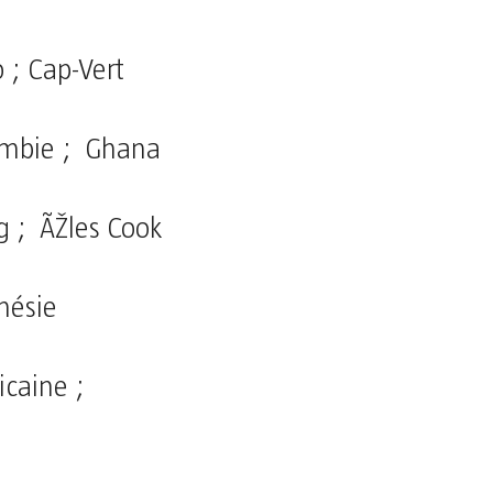
 ; Cap-Vert
Gambie ; Ghana
g ; ÃŽles Cook
nésie
icaine ;