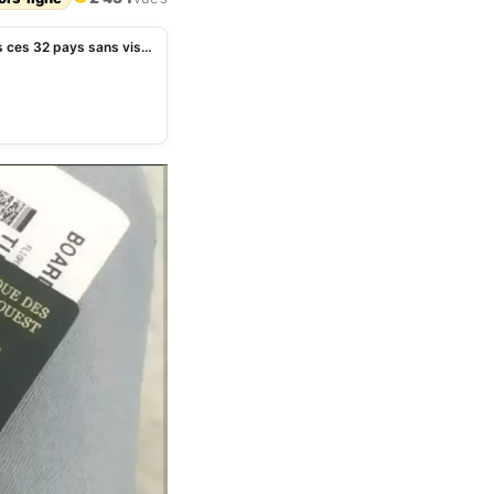
NigerÂ : ses ressortissants peuvent se rendre dans ces 32 pays sans visa en 2024