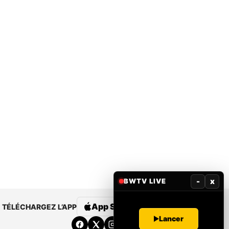
-
x
BWTV LIVE
App Store
Google Play
TÉLÉCHARGEZ L’APP
Lancer