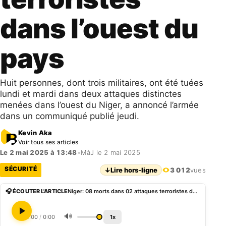
dans l’ouest du
pays
Huit personnes, dont trois militaires, ont été tuées
lundi et mardi dans deux attaques distinctes
menées dans l’ouest du Niger, a annoncé l’armée
dans un communiqué publié jeudi.
Kevin Aka
Voir tous ses articles
Le 2 mai 2025 à 13:48
•
MàJ le 2 mai 2025
SÉCURITÉ
↓
Lire hors-ligne
3 012
vues
🎧 ÉCOUTER L'ARTICLE
Niger: 08 morts dans 02 attaques terroristes dans l’ouest du pays
🔊
0:00
/
0:00
1x