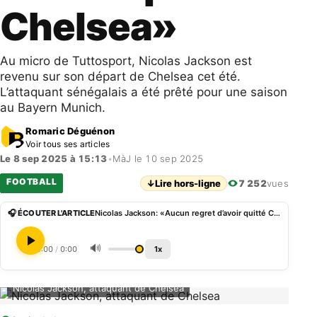
Chelsea»
Au micro de Tuttosport, Nicolas Jackson est
revenu sur son départ de Chelsea cet été.
L’attaquant sénégalais a été prêté pour une saison
au Bayern Munich.
Romaric Déguénon
Voir tous ses articles
Le 8 sep 2025 à 15:13
•
MàJ le 10 sep 2025
FOOTBALL
↓
Lire hors-ligne
7 252
vues
🎧 ÉCOUTER L'ARTICLE
Nicolas Jackson: «Aucun regret d’avoir quitté Chelsea»
🔊
0:00
/
0:00
1x
Nicolas Jackson, attaquant de Chelsea