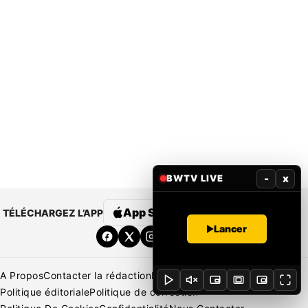
-
x
BWTV LIVE
App Store
Google Play
TÉLÉCHARGEZ L’APP
Lancer
A Propos
Contacter la rédaction
Rédaction
Mentions légales
Politique éditoriale
Politique de correction