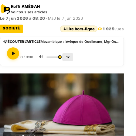
Koffi AMÈGAN
Voir tous ses articles
Le 7 jun 2026 à 08:20
•
MàJ le 7 jun 2026
SOCIÉTÉ
↓
Lire hors-ligne
1 925
vues
🎧 ÉCOUTER L'ARTICLE
Mozambique : l’évêque de Quelimane, Mgr Osório Citora Afonso, tué à bout portant à son domicile
🔊
0:00
/
0:00
1x