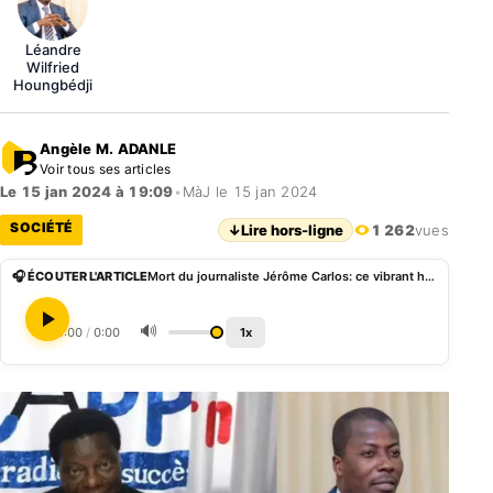
Léandre
Wilfried
Houngbédji
Angèle M. ADANLE
Voir tous ses articles
Le 15 jan 2024 à 19:09
•
MàJ le 15 jan 2024
SOCIÉTÉ
↓
Lire hors-ligne
1 262
vues
🎧 ÉCOUTER L'ARTICLE
Mort du journaliste Jérôme Carlos: ce vibrant hommage de Wilfried Léandre Houngbédji
🔊
0:00
/
0:00
1x