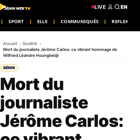
LIVE
EN
SPORT
ELLE
COMMUNIQUÉS
REFLEXION
Accueil
Société
Mort du journaliste Jérôme Carlos: ce vibrant hommage de
Wilfried Léandre Houngbédji
BÉNIN
Mort du
journaliste
Jérôme Carlos:
ce vibrant