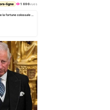
ors-ligne
1 696
vues
Mort d’Elisabeth II: le nouveau roi Charles III hérite de la fortune colossale de la reine