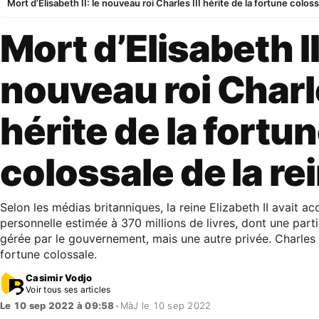
Mort d’Elisabeth II: le nouveau roi Charles III hérite de la fortune coloss
Mort d’Elisabeth II
nouveau roi Charle
hérite de la fortu
colossale de la re
Selon les médias britanniques, la reine Elizabeth II avait a
personnelle estimée à 370 millions de livres, dont une part
gérée par le gouvernement, mais une autre privée. Charles II
fortune colossale.
Casimir Vodjo
Voir tous ses articles
Le 10 sep 2022 à 09:58
•
MàJ le 10 sep 2022