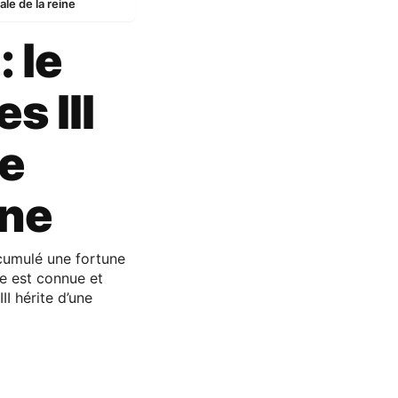
ale de la reine
: le
s III
ne
ine
ccumulé une fortune
ie est connue et
I hérite d’une