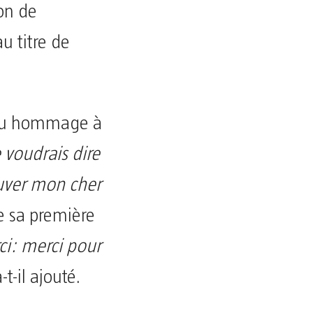
on de
u titre de
endu hommage à
 voudrais dire
rouver mon cher
de sa première
ci: merci pour
a-t-il ajouté.