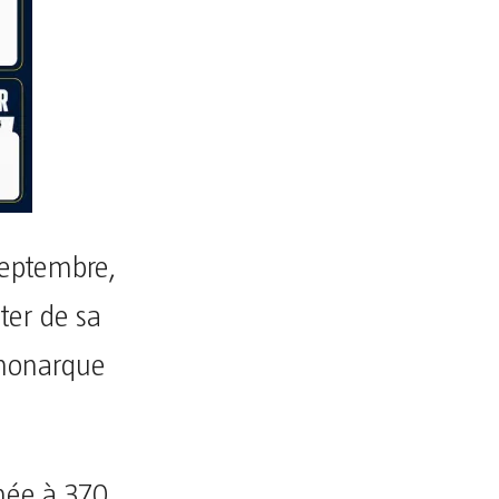
 septembre,
iter de sa
 monarque
imée à 370