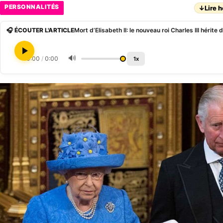
PERSONNALITÉS
↓
Lire h
🎧 ÉCOUTER L'ARTICLE
🔊
0:00
/
0:00
1x