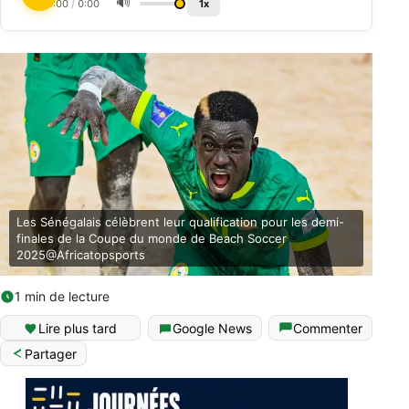
🔊
0:00
/
0:00
1x
Les Sénégalais célèbrent leur qualification pour les demi-
finales de la Coupe du monde de Beach Soccer
2025@Africatopsports
1 min de lecture
Lire plus tard
Google News
Commenter
Partager