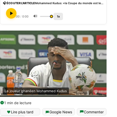
🎧 ÉCOUTER L'ARTICLE
Mohammed Kudus: «la Coupe du monde est le meilleur tournoi de football»
🔊
0:00
/
0:00
1x
Le joueur ghanéen Mohammed Kudus
1 min de lecture
Lire plus tard
Google News
Commenter