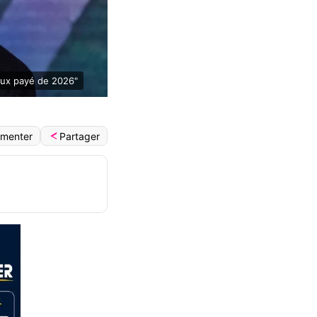
eux payé de 2026"
Partager
menter