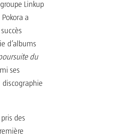
u groupe Linkup
 Pokora a
 succès
rie d’albums
 poursuite du
rmi ses
a discographie
 pris des
première