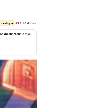
ors-ligne
1 914
vues
Matt Pokora : le montant gargantuesque de la fortune du chanteur le mieux payé de 2026