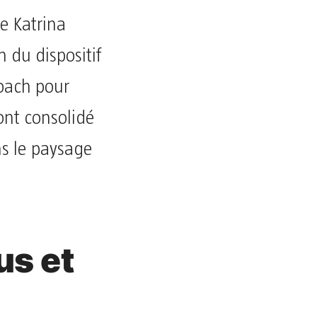
e Katrina
n du dispositif
coach pour
 ont consolidé
ns le paysage
us et