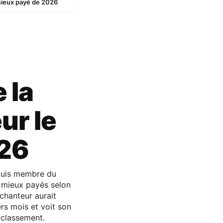
 mieux payé de 2026
 la
ur le
026
 puis membre du
 mieux payés selon
chanteur aurait
rs mois et voit son
e classement.