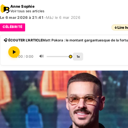
Anne Sophie
Voir tous ses articles
Le 6 mar 2026 à 21:41
•
MàJ le 6 mar 2026
CÉLÉBRITÉ
↓
Lire h
🎧 ÉCOUTER L'ARTICLE
🔊
0:00
/
0:00
1x