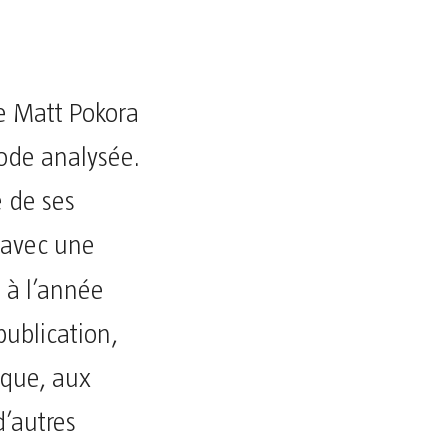
e Matt Pokora
ode analysée.
 de ses
, avec une
 à l’année
publication,
ique, aux
d’autres