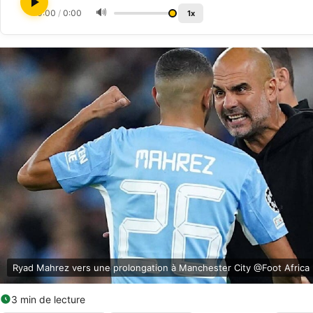
🔊
0:00
/
0:00
1x
Ryad Mahrez vers une prolongation à Manchester City @Foot Africa
3 min de lecture