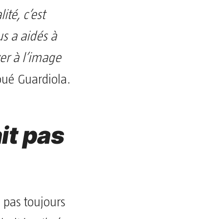
té, c’est
us a aidés à
ver à l’image
oué Guardiola.
it pas
 pas toujours