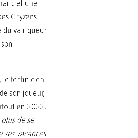
franc et une
 des Cityzens
e du vainqueur
 son
 le technicien
de son joueur,
urtout en 2022.
 plus de se
de ses vacances