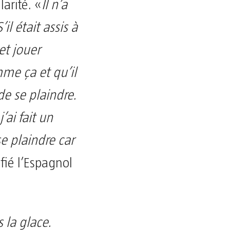
arité. «
Il n’a
l était assis à
et jouer
e ça et qu’il
de se plaindre.
’ai fait un
se plaindre car
fié l’Espagnol
s la glace.