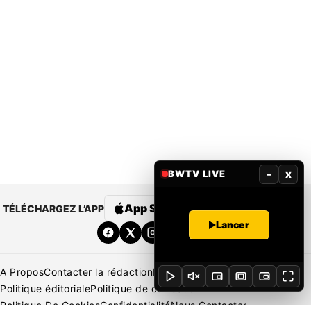
-
x
BWTV LIVE
App Store
Google Play
TÉLÉCHARGEZ L’APP
Lancer
A Propos
Contacter la rédaction
Rédaction
Mentions légales
Politique éditoriale
Politique de correction
Politique De Cookies
Confidentialité
Nous Contacter