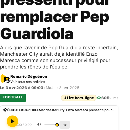
remplacer Pep
Guardiola
Alors que l’avenir de Pep Guardiola reste incertain,
Manchester City aurait déjà identifié Enzo
Maresca comme son successeur privilégié pour
prendre les rênes de l’équipe.
Romaric Déguénon
Voir tous ses articles
Le 3 avr 2026 à 09:03
•
MàJ le 3 avr 2026
FOOTBALL
↓
Lire hors-ligne
605
vues
🎧 ÉCOUTER L'ARTICLE
Manchester City: Enzo Maresca pressenti pour remplacer Pep Guardiola
🔊
0:00
/
0:00
1x