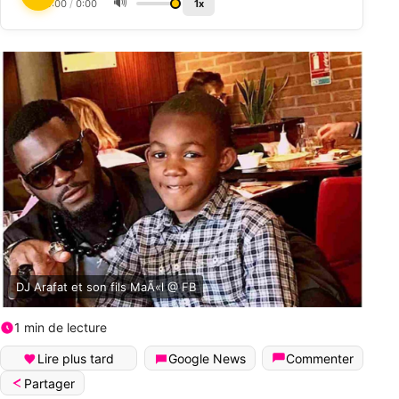
🔊
0:00
/
0:00
1x
DJ Arafat et son fils MaÃ«l @ FB
1 min de lecture
Lire plus tard
Google News
Commenter
Partager