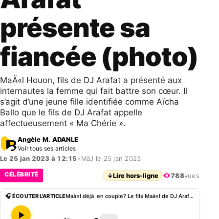
présente sa
fiancée (photo)
MaÃ«l Houon, fils de DJ Arafat a présenté aux
internautes la femme qui fait battre son cœur. Il
s’agit d’une jeune fille identifiée comme Aïcha
Ballo que le fils de DJ Arafat appelle
affectueusement « Ma Chérie ».
Angèle M. ADANLE
Voir tous ses articles
Le 25 jan 2023 à 12:15
•
MàJ le 25 jan 2023
CÉLÉBRITÉ
↓
Lire hors-ligne
788
vues
🎧 ÉCOUTER L'ARTICLE
Maà«l déjà en couple? Le fils Maà«l de DJ Arafat présente sa fiancée (photo)