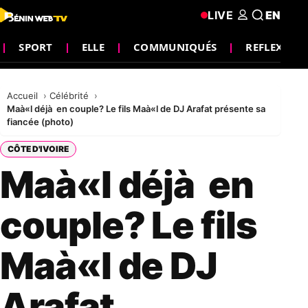
LIVE
EN
SPORT
ELLE
COMMUNIQUÉS
REFLEXION
Accueil
Célébrité
Maà«l déjà en couple? Le fils Maà«l de DJ Arafat présente sa
fiancée (photo)
CÔTE D'IVOIRE
Maà«l déjà en
couple? Le fils
Maà«l de DJ
Arafat