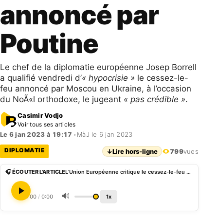
annoncé par
Poutine
Le chef de la diplomatie européenne Josep Borrell
a qualifié vendredi d’
« hypocrisie »
le cessez-le-
feu annoncé par Moscou en Ukraine, à l’occasion
du NoÃ«l orthodoxe, le jugeant
« pas crédible »
.
Casimir Vodjo
Voir tous ses articles
Le 6 jan 2023 à 19:17
•
MàJ le 6 jan 2023
DIPLOMATIE
↓
Lire hors-ligne
799
vues
🎧 ÉCOUTER L'ARTICLE
L’Union Européenne critique le cessez-le-feu annoncé par Poutine
🔊
0:00
/
0:00
1x