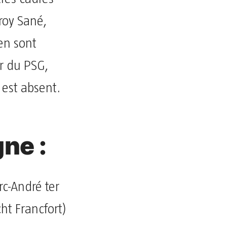
roy Sané,
en sont
r du PSG,
 est absent.
gne :
c-André ter
ht Francfort)