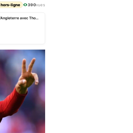
 hors-ligne
390
vues
Ligue des nations: le groupe de l’Allemagne face à l’Angleterre avec Thomas Muller