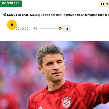
FOOTBALL
↓
Lire
🎧 ÉCOUTER L'ARTICLE
🔊
0:00
/
0:00
1x