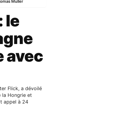
Thomas Muller
 le
magne
e avec
er Flick, a dévoilé
e la Hongrie et
it appel à 24