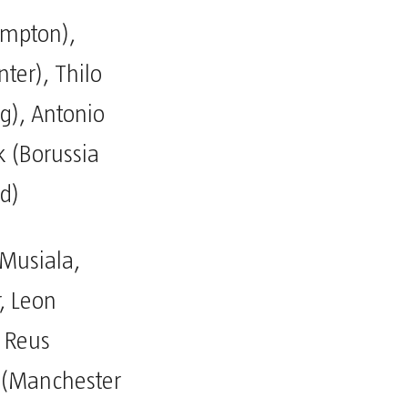
ampton),
ter), Thilo
g), Antonio
k (Borussia
d)
Musiala,
, Leon
o Reus
 (Manchester