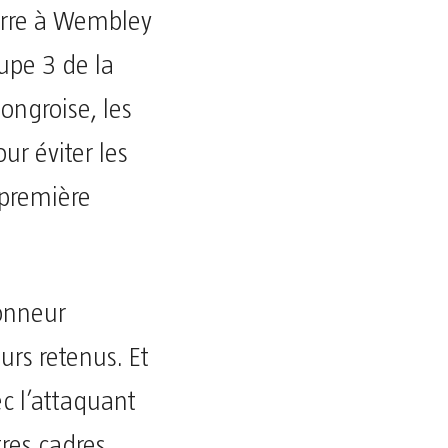
erre à Wembley
pe 3 de la
ongroise, les
ur éviter les
 première
ionneur
urs retenus. Et
c l’attaquant
res cadres