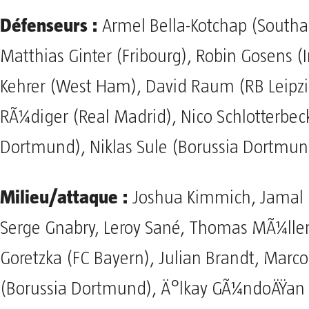
Défenseurs :
Armel Bella-Kotchap (South
Matthias Ginter (Fribourg), Robin Gosens (In
Kehrer (West Ham), David Raum (RB Leipzi
RÃ¼diger (Real Madrid), Nico Schlotterbec
Dortmund), Niklas Sule (Borussia Dortmun
Milieu/attaque :
Joshua Kimmich, Jamal 
Serge Gnabry, Leroy Sané, Thomas MÃ¼ller
Goretzka (FC Bayern), Julian Brandt, Marc
(Borussia Dortmund), Ä°lkay GÃ¼ndoÄŸan