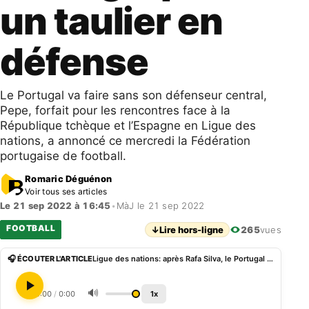
un taulier en
défense
Le Portugal va faire sans son défenseur central,
Pepe, forfait pour les rencontres face à la
République tchèque et l’Espagne en Ligue des
nations, a annoncé ce mercredi la Fédération
portugaise de football.
Romaric Déguénon
Voir tous ses articles
Le 21 sep 2022 à 16:45
•
MàJ le 21 sep 2022
FOOTBALL
↓
Lire hors-ligne
265
vues
🎧 ÉCOUTER L'ARTICLE
Ligue des nations: après Rafa Silva, le Portugal perd un taulier en défense
🔊
0:00
/
0:00
1x