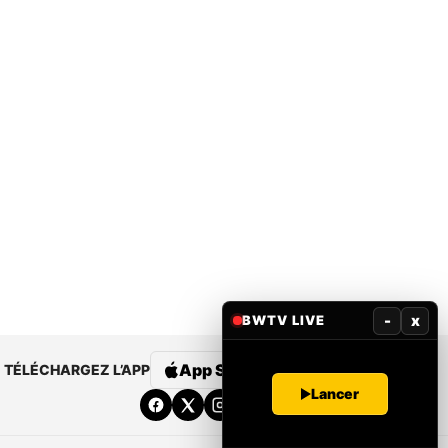
-
x
BWTV LIVE
App Store
Google Play
TÉLÉCHARGEZ L’APP
Lancer