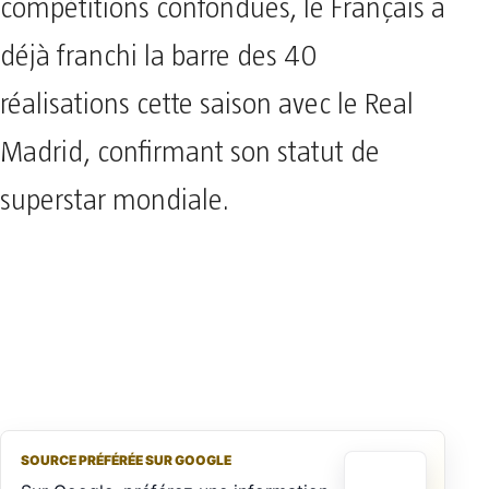
compétitions confondues, le Français a
déjà franchi la barre des 40
réalisations cette saison avec le Real
Madrid, confirmant son statut de
superstar mondiale.
SOURCE PRÉFÉRÉE SUR GOOGLE