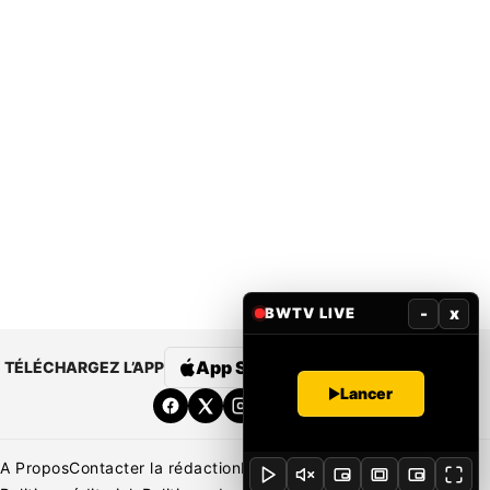
-
x
BWTV LIVE
App Store
Google Play
TÉLÉCHARGEZ L’APP
Lancer
A Propos
Contacter la rédaction
Rédaction
Mentions légales