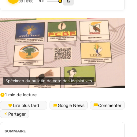
🔊
0:00
/
0:00
1x
Spécimen du bulletin de vote des législatives
1 min de lecture
Lire plus tard
Google News
Commenter
Partager
SOMMAIRE