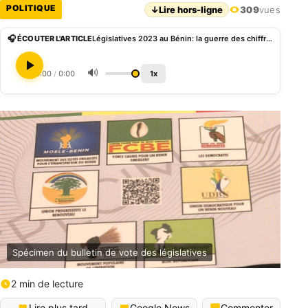
POLITIQUE
↓
Lire hors-ligne
309
vues
🎧 ÉCOUTER L'ARTICLE
Législatives 2023 au Bénin: la guerre des chiffres en attendant l’arbitrage de la Céna
🔊
0:00
/
0:00
1x
Spécimen du bulletin de vote des législatives
2 min de lecture
Lire plus tard
Google News
Commenter